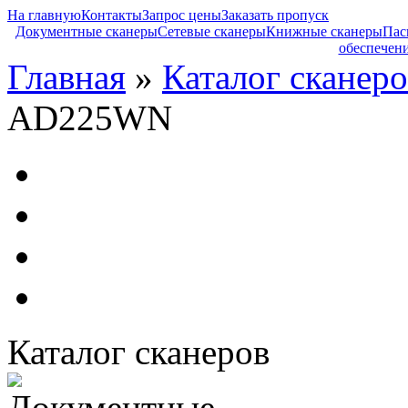
На главную
Контакты
Запрос цены
Заказать пропуск
Документные сканеры
Сетевые сканеры
Книжные сканеры
Пас
обеспечен
Главная
»
Каталог сканеро
AD225WN
Каталог сканеров