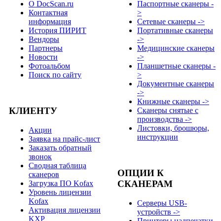
О DocScan.ru
Паспортные сканеры -
Контактная
>
информация
Сетевые сканеры ->
История ПИРИТ
Портативные сканеры
Вендоры
->
Партнеры
Медицинские сканеры
Новости
->
Фотоальбом
Планшетные сканеры -
Поиск по сайту
>
Документные сканеры
->
Книжные сканеры ->
КЛИЕНТУ
Сканеры снятые с
производства ->
Листовки, брошюры,
Акции
инструкции
Заявка на прайс-лист
Заказать обратный
звонок
Сводная таблица
ОПЦИИ К
сканеров
СКАНЕРАМ
Загрузка ПО Kofax
Уровень лицензии
Kofax
Серверы USB-
Активация лицензии
устройств ->
KXP
Принтеры надпечатки