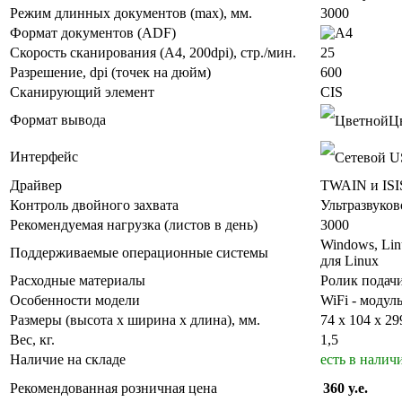
Режим длинных документов (max), мм.
3000
Формат документов (ADF)
Скорость сканирования (А4, 200dpi), стр./мин.
25
Разрешение, dpi (точек на дюйм)
600
Сканирующий элемент
CIS
Формат вывода
Цв
Интерфейс
US
Драйвер
TWAIN и ISI
Контроль двойного захвата
Ультразвуков
Рекомендуемая нагрузка (листов в день)
3000
Windows, Lin
Поддерживаемые операционные системы
для Linux
Расходные материалы
Ролик подач
Особенности модели
WiFi - модул
Размеры (высота х ширина х длина), мм.
74 х 104 х 29
Вес, кг.
1,5
Наличие на складе
есть в налич
Рекомендованная розничная цена
360 y.e.