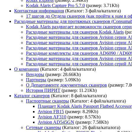
Kofax Express
(размер: 2.94Kb)
Kodak Alaris Capture Pro 5.7.0
(размер: 3.71Kb)
Контактная информация
(Каталог: 3 файла/каталога)
17 шагов до Отдела сканеров (как пройти к нам в о
Расходные материалы для протяжных сканеров (Consumab
Kodak Alaris раздвигает возможности сканеров сер
Расходные материалы для сканеров Kodak Alaris
(ра
Расходные материалы для сканеров Avision серии 
Расходные материалы для сканеров Avision серии 
Расходные материалы для сканеров Avision серии 
Расходные комплекты для сканеров AD6090 / AD6
Расходные материалы для сканеров Avision серии 
Расходные материалы для сканеров Avision серий 
О компании
(Каталог: 4 файла/каталога)
Вендоры
(размер: 28.66Kb)
Партнеры
(размер: 5.09Kb)
О Департаменте документных сканеров
(размер: 7.
История ПИРИТ
(размер: 11.21Kb)
Каталог сканеров
(Каталог: 8 файла/каталога)
Паспортные сканеры
(Каталог: 4 файла/каталога)
Планшет Kodak Alaris Passport Flatbed Access
Avision FB15
(размер: 8.29Kb)
Avision AF310
(размер: 8.57Kb)
Avision AD545GN
(размер: 7.58Kb)
Сетевые сканеры
(Каталог: 26 файла/каталога)