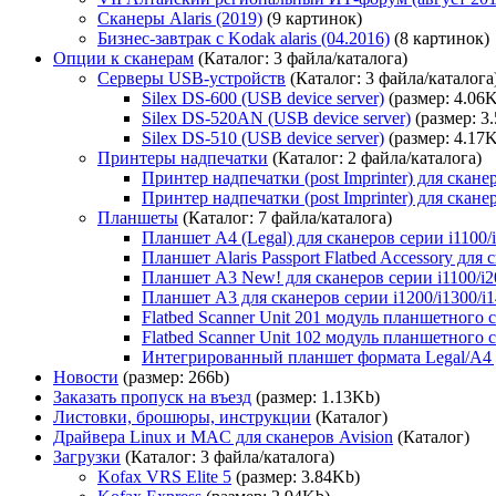
Сканеры Alaris (2019)
(9 картинок)
Бизнес-завтрак с Kodak alaris (04.2016)
(8 картинок)
Опции к сканерам
(Каталог: 3 файла/каталога)
Серверы USB-устройств
(Каталог: 3 файла/каталога
Silex DS-600 (USB device server)
(размер: 4.06
Silex DS-520AN (USB device server)
(размер: 3
Silex DS-510 (USB device server)
(размер: 4.17
Принтеры надпечатки
(Каталог: 2 файла/каталога)
Принтер надпечатки (post Imprinter) для скан
Принтер надпечатки (post Imprinter) для сканер
Планшеты
(Каталог: 7 файла/каталога)
Планшет А4 (Legal) для сканеров серии i1100/i
Планшет Alaris Passport Flatbed Accessory дл
Планшет А3 New! для сканеров серии i1100/i20
Планшет А3 для сканеров серии i1200/i1300/i1
Flatbed Scanner Unit 201 модуль планшетного
Flatbed Scanner Unit 102 модуль планшетного
Интегрированный планшет формата Legal/A4 для 
Новости
(размер: 266b)
Заказать пропуск на въезд
(размер: 1.13Kb)
Листовки, брошюры, инструкции
(Каталог)
Драйвера Linux и MAC для сканеров Avision
(Каталог)
Загрузки
(Каталог: 3 файла/каталога)
Kofax VRS Elite 5
(размер: 3.84Kb)