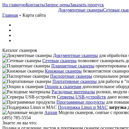
На главную
Контакты
Запрос цены
Заказать пропуск
Документные сканеры
Сетевые ска
Главная
» Карта сайта
Каталог сканеров
Документные сканеры
для обработки 
Сетевые сканеры
позволяют сканировать док
Планшетные сканеры
ориентированы н
Книжные сканеры
безконтактное сканиро
Паспортные сканеры
специальное реше
Портативные сканеры
для работы в "п
Опции к сканерам
дополнительное обору
Расходные материалы
ролики, модули 
Серверы USB-устройств
дают возмо
Программные продукты
для повыше
Поддержка Linux и MAC
загрузка
Архив
Модели сканеров, снятые с произво
(495) 785-5554
Знаете ли вы что:
Подача и отделение листов в протяжном сканере осуществляет