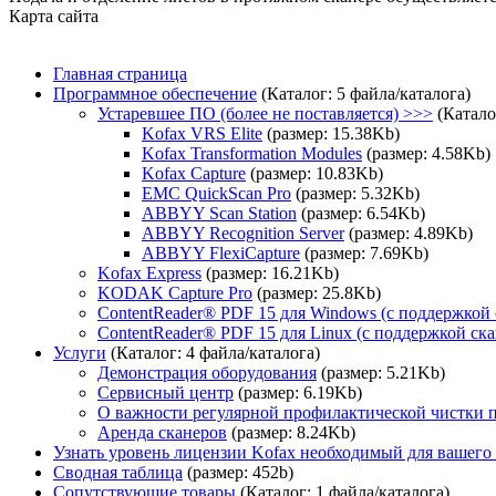
Карта сайта
Главная страница
Программное обеспечение
(Каталог: 5 файла/каталога)
Устаревшее ПО (более не поставляется) >>>
(Катало
Kofax VRS Elite
(размер: 15.38Kb)
Kofax Transformation Modules
(размер: 4.58Kb)
Kofax Capture
(размер: 10.83Kb)
EMC QuickScan Pro
(размер: 5.32Kb)
ABBYY Scan Station
(размер: 6.54Kb)
ABBYY Recognition Server
(размер: 4.89Kb)
ABBYY FlexiCapture
(размер: 7.69Kb)
Kofax Express
(размер: 16.21Kb)
KODAK Capture Pro
(размер: 25.8Kb)
ContentReader® PDF 15 для Windows (с поддержкой 
ContentReader® PDF 15 для Linux (с поддержкой ска
Услуги
(Каталог: 4 файла/каталога)
Демонстрация оборудования
(размер: 5.21Kb)
Сервисный центр
(размер: 6.19Kb)
О важности регулярной профилактической чистки п
Аренда сканеров
(размер: 8.24Kb)
Узнать уровень лицензии Kofax необходимый для вашего
Сводная таблица
(размер: 452b)
Сопутствующие товары
(Каталог: 1 файла/каталога)