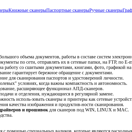
неры
Книжные сканеры
Паспортные сканеры
Ручные сканеры
Граф
большого объема документов, работы в составе систем электрон
ументы по сети, отправлять их в сетевые папки, на FTP, по E-ma
а работу со сшитыми документами, книгами, фото, графикой на
вание гарантирует бережное обращение с документами.
ние для сканирования паспортов и удостоверений личности.
олевых" условиях, когда важны компактность и автономность.
дование, расширяющее функционал АПД-сканеров.
подачи и отделения, нуждающиеся в регулярной замене.
жность исполь-зовать сканеры и принтеры как сетевые устройст
ния качества изображения и продуктив-ности сканирования.
 драйверов и прошивок
для сканеров под WIN, LINUX и MAC.
дства.
ся с помощью специальных валиков, которые являются расходны