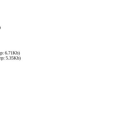
)
р: 6.71Kb)
ер: 5.35Kb)