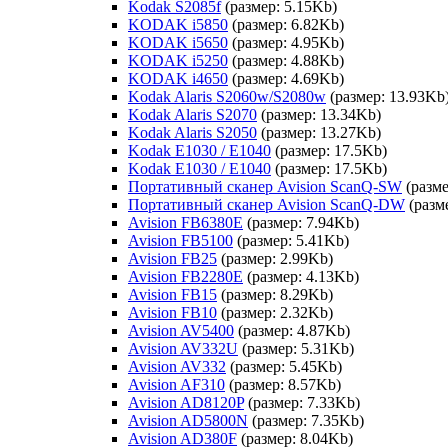
Kodak S2085f
(размер: 5.15Kb)
KODAK i5850
(размер: 6.82Kb)
KODAK i5650
(размер: 4.95Kb)
KODAK i5250
(размер: 4.88Kb)
KODAK i4650
(размер: 4.69Kb)
Kodak Alaris S2060w/S2080w
(размер: 13.93Kb
Kodak Alaris S2070
(размер: 13.34Kb)
Kodak Alaris S2050
(размер: 13.27Kb)
Kodak E1030 / E1040
(размер: 17.5Kb)
Kodak E1030 / E1040
(размер: 17.5Kb)
Портативный сканер Avision ScanQ-SW
(разме
Портативный сканер Avision ScanQ-DW
(разм
Avision FB6380E
(размер: 7.94Kb)
Avision FB5100
(размер: 5.41Kb)
Avision FB25
(размер: 2.99Kb)
Avision FB2280E
(размер: 4.13Kb)
Avision FB15
(размер: 8.29Kb)
Avision FB10
(размер: 2.32Kb)
Avision AV5400
(размер: 4.87Kb)
Avision AV332U
(размер: 5.31Kb)
Avision AV332
(размер: 5.45Kb)
Avision AF310
(размер: 8.57Kb)
Avision AD8120P
(размер: 7.33Kb)
Avision AD5800N
(размер: 7.35Kb)
Avision AD380F
(размер: 8.04Kb)