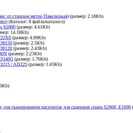
фис от станции метро Павелецкая)
(размер: 2.18Kb)
les)
(Каталог: 8 файла/каталога)
ии S2000
(размер: 4.61Kb)
змер: 14.18Kb)
AD2X0
(размер: 4.99Kb)
AD8150
(размер: 2.5Kb)
AD8120
(размер: 2.43Kb)
090N
(размер: 2.23Kb)
AD340G
(размер: 1.76Kb)
AD215 / AD225
(размер: 1.65Kb)
86Kb)
ory для сканирования паспортов для сканеров серии S2000, E1000