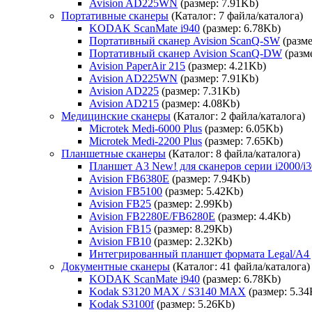
Avision AD225WN
(размер: 7.91Kb)
Портативные сканеры
(Каталог: 7 файла/каталога)
KODAK ScanMate i940
(размер: 6.78Kb)
Портативный сканер Avision ScanQ-SW
(разме
Портативный сканер Avision ScanQ-DW
(разм
Avision PaperAir 215
(размер: 4.21Kb)
Avision AD225WN
(размер: 7.91Kb)
Avision AD225
(размер: 7.31Kb)
Avision AD215
(размер: 4.08Kb)
Медицинские сканеры
(Каталог: 2 файла/каталога)
Microtek Medi-6000 Plus
(размер: 6.05Kb)
Microtek Medi-2200 Plus
(размер: 7.65Kb)
Планшетные сканеры
(Каталог: 8 файла/каталога)
Планшет А3 New! для сканеров серии i2000/i3
Avision FB6380E
(размер: 7.94Kb)
Avision FB5100
(размер: 5.42Kb)
Avision FB25
(размер: 2.99Kb)
Avision FB2280E/FB6280E
(размер: 4.4Kb)
Avision FB15
(размер: 8.29Kb)
Avision FB10
(размер: 2.32Kb)
Интегрированный планшет формата Legal/A4 для 
Документные сканеры
(Каталог: 41 файла/каталога)
KODAK ScanMate i940
(размер: 6.78Kb)
Kodak S3120 MAX / S3140 MAX
(размер: 5.34
Kodak S3100f
(размер: 5.26Kb)