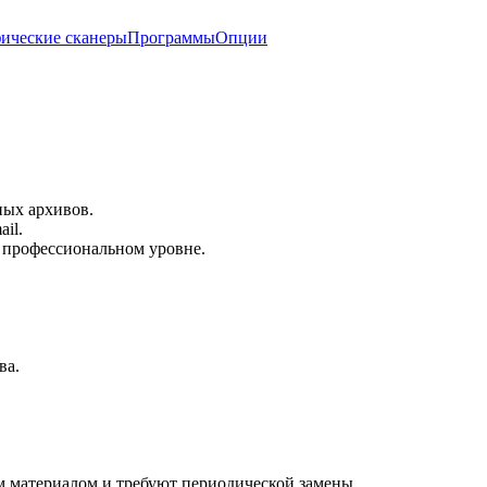
ические сканеры
Программы
Опции
ных архивов.
il.
 профессиональном уровне.
ва.
м материалом и требуют периодической замены.