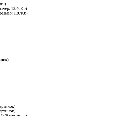
ога)
азмер: 13.46Kb)
размер: 1.87Kb)
инок)
артинок)
артинок)
4)
(6 картинок)