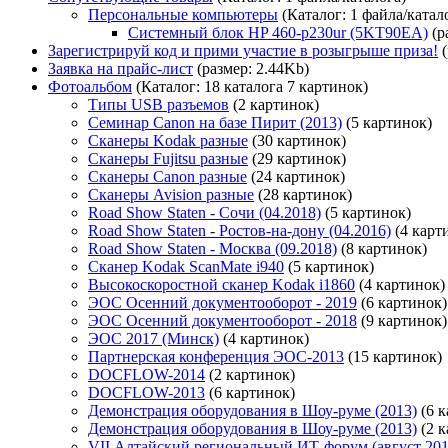
Персональные компьютеры
(Каталог: 1 файла/катал
Системный блок HP 460-p230ur (5KT90EA)
(р
Зарегистрируй код и прими участие в розыгрыше приза!
(
Заявка на прайс-лист
(размер: 2.44Kb)
Фотоальбом
(Каталог: 18 каталога 7 картинок)
Типы USB разъемов
(2 картинок)
Семинар Canon на базе Пирит (2013)
(5 картинок)
Сканеры Kodak разные
(30 картинок)
Сканеры Fujitsu разные
(29 картинок)
Сканеры Canon разные
(24 картинок)
Сканеры Avision разные
(28 картинок)
Road Show Staten - Сочи (04.2018)
(5 картинок)
Road Show Staten - Ростов-на-дону (04.2016)
(4 карт
Road Show Staten - Москва (09.2018)
(8 картинок)
Сканер Kodak ScanMate i940
(5 картинок)
Высокоскоростной сканер Kodak i1860
(4 картинок)
ЭОС Осенний документооборот - 2019
(6 картинок)
ЭОС Осенний документооборот - 2018
(9 картинок)
ЭОС 2017 (Минск)
(4 картинок)
Партнерская конференция ЭОС-2013
(15 картинок)
DOCFLOW-2014
(2 картинок)
DOCFLOW-2013
(6 картинок)
Демонстрация оборудования в Шоу-руме (2013)
(6 к
Демонстрация оборудования в Шоу-руме (2013)
(2 к
VII Алтайский региональный ИТ-форум (август 201