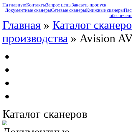
На главную
Контакты
Запрос цены
Заказать пропуск
Документные сканеры
Сетевые сканеры
Книжные сканеры
Пас
обеспечен
Главная
»
Каталог сканеро
производства
» Avision A
Каталог сканеров