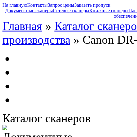
На главную
Контакты
Запрос цены
Заказать пропуск
Документные сканеры
Сетевые сканеры
Книжные сканеры
Пас
обеспечен
Главная
»
Каталог сканеро
производства
» Canon DR
Каталог сканеров