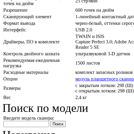
25 стр/мин
точек на дюйм
Разрешение
600 точек на дюйм
Сканирующий элемент
1-линейный контактный да
Формат вывода
черно-белый, оттенки серог
Интерфейс
USB 2.0
TWAIN и ISIS
Драйверы, ПО в комплекте
Capture Perfect 3.0; Adobe Ac
Reader 5 SE
Контроль двойного захвата
ультразвуковой 3-D датчик
Рекомендуемая ежедневная
1500 листов
нагрузка
Расходные материалы
комплект запасных роликов (
Опции
модуль планшетного сканиро
с закрытым лотком: 298 (Ш) 
Размеры
с открытым лотком: 298 (Ш) 
Вес
2,4 кг
Поиск по модели
Введите модель сканера: