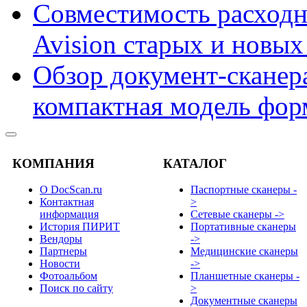
Совместимость расходн
Avision старых и новых
Обзор документ-сканера
компактная модель фор
КОМПАНИЯ
КАТАЛОГ
О DocScan.ru
Паспортные сканеры -
Контактная
>
информация
Сетевые сканеры ->
История ПИРИТ
Портативные сканеры
Вендоры
->
Партнеры
Медицинские сканеры
Новости
->
Фотоальбом
Планшетные сканеры -
Поиск по сайту
>
Документные сканеры