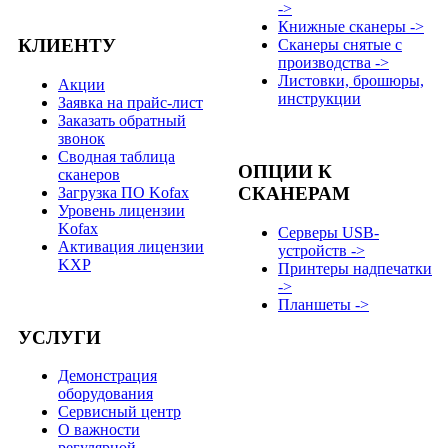
->
Книжные сканеры ->
КЛИЕНТУ
Сканеры снятые с
производства ->
Листовки, брошюры,
Акции
инструкции
Заявка на прайс-лист
Заказать обратный
звонок
Сводная таблица
ОПЦИИ К
сканеров
СКАНЕРАМ
Загрузка ПО Kofax
Уровень лицензии
Kofax
Серверы USB-
Активация лицензии
устройств ->
KXP
Принтеры надпечатки
->
Планшеты ->
УСЛУГИ
Демонстрация
оборудования
Сервисный центр
О важности
регулярной