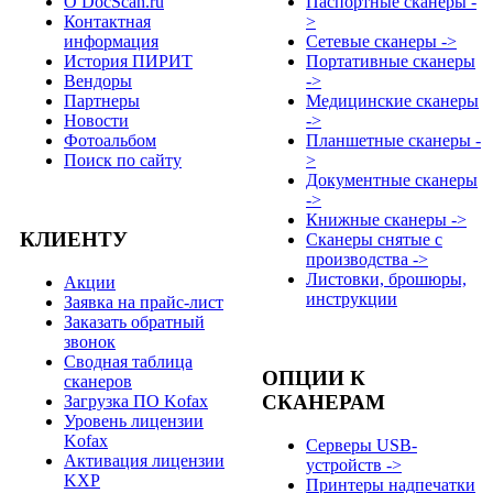
О DocScan.ru
Паспортные сканеры -
Контактная
>
информация
Сетевые сканеры ->
История ПИРИТ
Портативные сканеры
Вендоры
->
Партнеры
Медицинские сканеры
Новости
->
Фотоальбом
Планшетные сканеры -
Поиск по сайту
>
Документные сканеры
->
Книжные сканеры ->
КЛИЕНТУ
Сканеры снятые с
производства ->
Листовки, брошюры,
Акции
инструкции
Заявка на прайс-лист
Заказать обратный
звонок
Сводная таблица
ОПЦИИ К
сканеров
СКАНЕРАМ
Загрузка ПО Kofax
Уровень лицензии
Kofax
Серверы USB-
Активация лицензии
устройств ->
KXP
Принтеры надпечатки