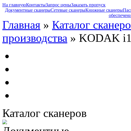
На главную
Контакты
Запрос цены
Заказать пропуск
Документные сканеры
Сетевые сканеры
Книжные сканеры
Пас
обеспечен
Главная
»
Каталог сканеро
производства
» KODAK i11
Каталог сканеров