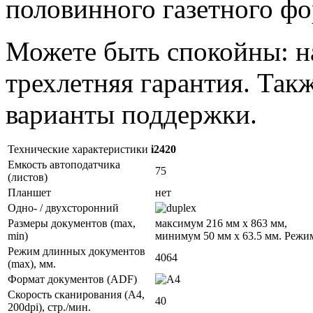
половинного газетного фо
Можете быть спокойны: н
трехлетняя гарантия. Так
варианты поддержки.
Технические характеристики
i2420
Емкость автоподатчика
75
(листов)
Планшет
нет
Одно- / двухсторонний
Размеры документов (max,
максимум 216 мм х 863 мм,
min)
минимум 50 мм х 63.5 мм. Режи
Режим длинных документов
4064
(max), мм.
Формат документов (ADF)
Скорость сканирования (А4,
40
200dpi), стр./мин.