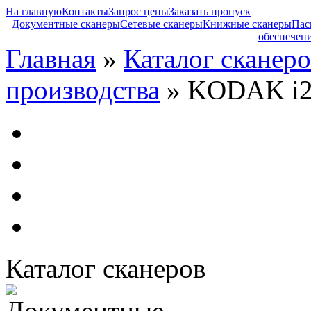
На главную
Контакты
Запрос цены
Заказать пропуск
Документные сканеры
Сетевые сканеры
Книжные сканеры
Пас
обеспечен
Главная
»
Каталог сканеро
производства
» KODAK i2
Каталог сканеров