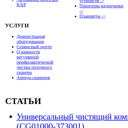
устройств ->
KXP
Принтеры надпечатки
->
Планшеты ->
УСЛУГИ
Демонстрация
оборудования
Сервисный центр
О важности
регулярной
профилактической
чистки поточного
сканера
Аренда сканеров
СТАТЬИ
Универсальный чистящий комп
(CG01000-373001)