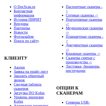
О DocScan.ru
Паспортные сканеры -
Контактная
>
информация
Сетевые сканеры ->
История ПИРИТ
Портативные сканеры
Вендоры
->
Партнеры
Медицинские сканеры
Новости
->
Фотоальбом
Планшетные сканеры -
Поиск по сайту
>
Документные сканеры
->
Книжные сканеры ->
КЛИЕНТУ
Сканеры снятые с
производства ->
Листовки, брошюры,
Акции
инструкции
Заявка на прайс-лист
Заказать обратный
звонок
Сводная таблица
ОПЦИИ К
сканеров
СКАНЕРАМ
Загрузка ПО Kofax
Уровень лицензии
Kofax
Серверы USB-
Активация лицензии