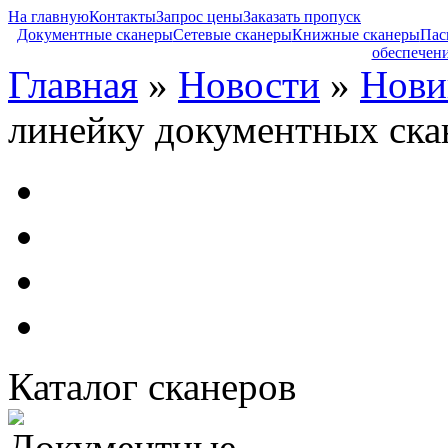
На главную
Контакты
Запрос цены
Заказать пропуск
Документные сканеры
Сетевые сканеры
Книжные сканеры
Пас
обеспечен
Главная
»
Новости
»
Нови
линейку документных ска
Каталог сканеров