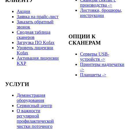
КЛИЕНТУ
производства ->
Листовки, брошюры,
Акции
инструкции
Заявка на прайс-лист
Заказать обратный
звонок
Сводная таблица
ОПЦИИ К
сканеров
СКАНЕРАМ
Загрузка ПО Kofax
Уровень лицензии
Kofax
Серверы USB-
Активация лицензии
устройств ->
KXP
Принтеры надпечатки
->
Планшеты ->
УСЛУГИ
Демонстрация
оборудования
Сервисный центр
О важности
регулярной
профилактической
чистки поточного