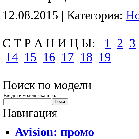
12.08.2015 | Категория:
Н
С Т Р А Н И Ц Ы:
1
2
3
14
15
16
17
18
19
Поиск по модели
Введите модель сканера:
Навигация
Avision: промо