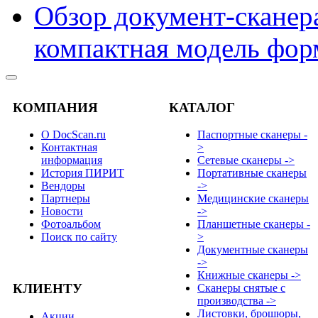
Обзор документ-сканера
компактная модель фор
КОМПАНИЯ
КАТАЛОГ
О DocScan.ru
Паспортные сканеры -
Контактная
>
информация
Сетевые сканеры ->
История ПИРИТ
Портативные сканеры
Вендоры
->
Партнеры
Медицинские сканеры
Новости
->
Фотоальбом
Планшетные сканеры -
Поиск по сайту
>
Документные сканеры
->
Книжные сканеры ->
КЛИЕНТУ
Сканеры снятые с
производства ->
Листовки, брошюры,
Акции