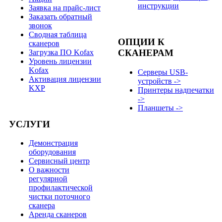
инструкции
Заявка на прайс-лист
Заказать обратный
звонок
Сводная таблица
ОПЦИИ К
сканеров
СКАНЕРАМ
Загрузка ПО Kofax
Уровень лицензии
Kofax
Серверы USB-
Активация лицензии
устройств ->
KXP
Принтеры надпечатки
->
Планшеты ->
УСЛУГИ
Демонстрация
оборудования
Сервисный центр
О важности
регулярной
профилактической
чистки поточного
сканера
Аренда сканеров