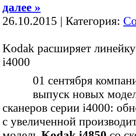
далее »
26.10.2015 | Категория:
С
Kodak расширяет линейку
i4000
01 сентября компани
выпуск новых моде
сканеров серии i4000: о
с увеличенной производи
модель
Kodak i4850
со ск