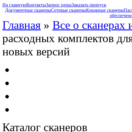
На главную
Контакты
Запрос цены
Заказать пропуск
Документные сканеры
Сетевые сканеры
Книжные сканеры
Пас
обеспечен
Главная
»
Все о сканерах 
расходных комплектов для
новых версий
Каталог сканеров