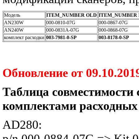
Модель
ITEM_NUMBER OLD
ITEM_NUMBER
AN230W
000-0810-07G
000-0867-07G
AN240W
000-0831A-07G
000-0868-07G
комплект расходки
003-7981-0-SP
003-8178-0-SP
Обновление от 09.10.201
Таблица совместимости с
комплектами расходных
AD280:
p/n 000-0884-07G => Kit 