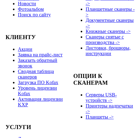
Новости
->
Фотоальбом
Планшетные сканеры -
Поиск по сайту
>
Документные сканеры
->
Книжные сканеры ->
КЛИЕНТУ
Сканеры снятые с
производства ->
Листовки, брошюры,
Акции
инструкции
Заявка на прайс-лист
Заказать обратный
звонок
Сводная таблица
ОПЦИИ К
сканеров
СКАНЕРАМ
Загрузка ПО Kofax
Уровень лицензии
Kofax
Серверы USB-
Активация лицензии
устройств ->
KXP
Принтеры надпечатки
->
Планшеты ->
УСЛУГИ