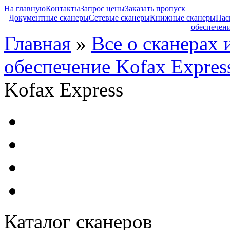
На главную
Контакты
Запрос цены
Заказать пропуск
Документные сканеры
Сетевые сканеры
Книжные сканеры
Пас
обеспечен
Главная
»
Все о сканерах 
обеспечение Kofax Expres
Kofax Express
Каталог сканеров