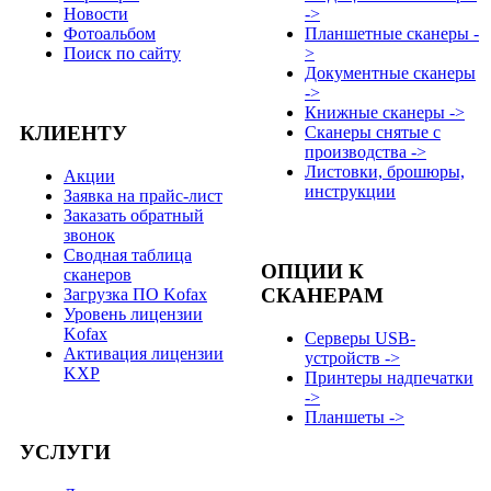
Новости
->
Фотоальбом
Планшетные сканеры -
Поиск по сайту
>
Документные сканеры
->
Книжные сканеры ->
КЛИЕНТУ
Сканеры снятые с
производства ->
Листовки, брошюры,
Акции
инструкции
Заявка на прайс-лист
Заказать обратный
звонок
Сводная таблица
ОПЦИИ К
сканеров
СКАНЕРАМ
Загрузка ПО Kofax
Уровень лицензии
Kofax
Серверы USB-
Активация лицензии
устройств ->
KXP
Принтеры надпечатки
->
Планшеты ->
УСЛУГИ