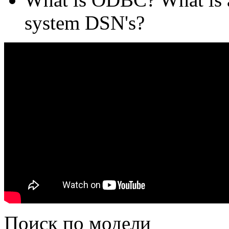
system DSN's?
Поиск по модели