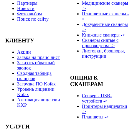
Партнеры
Медицинские сканеры
Новости
->
Фотоальбом
Планшетные сканеры -
Поиск по сайту
>
Документные сканеры
->
Книжные сканеры ->
КЛИЕНТУ
Сканеры снятые с
производства ->
Листовки, брошюры,
Акции
инструкции
Заявка на прайс-лист
Заказать обратный
звонок
Сводная таблица
ОПЦИИ К
сканеров
СКАНЕРАМ
Загрузка ПО Kofax
Уровень лицензии
Kofax
Серверы USB-
Активация лицензии
устройств ->
KXP
Принтеры надпечатки
->
Планшеты ->
УСЛУГИ