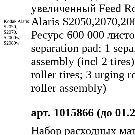
увеличенный Feed Ro
Alaris S2050,2070,20
Kodak Alaris
S2050,
Ресурс 600 000 листов
S2070,
S2060w,
S2080w
separation pad; 1 separ
assembly (incl 2 tires)
roller tires; 3 urging r
roller assembly)
арт. 1015866 (до 01.
Набор расходных ма