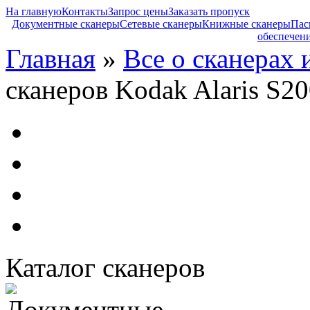
На главную
Контакты
Запрос цены
Заказать пропуск
Документные сканеры
Сетевые сканеры
Книжные сканеры
Пас
обеспечен
Главная
»
Все о сканерах 
сканеров Kodak Alaris S20
Каталог сканеров