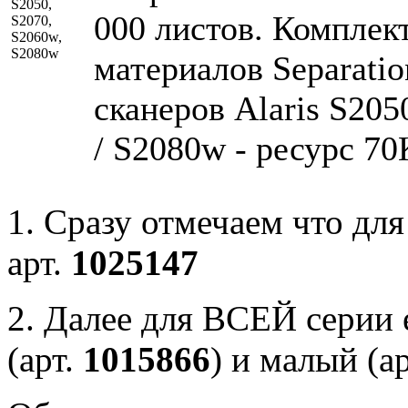
S2050,
000 листов. Комплек
S2070,
S2060w,
S2080w
материалов Separation
сканеров Alaris S205
/ S2080w - ресурс 70
1. Сразу отмечаем что для
арт.
1025147
2. Далее для ВСЕЙ серии 
(арт.
1015866
) и малый (а