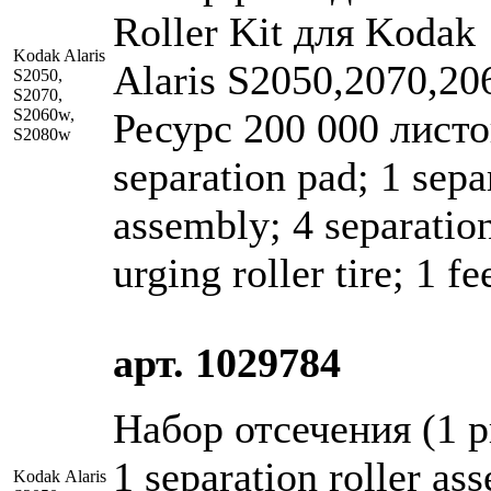
Roller Kit для Kodak
Kodak Alaris
Alaris S2050,2070,20
S2050,
S2070,
S2060w,
Ресурс 200 000 листов
S2080w
separation pad; 1 separ
assembly; 4 separation 
urging roller tire; 1 f
арт. 1029784
Набор отсечения (1 pr
1 separation roller as
Kodak Alaris