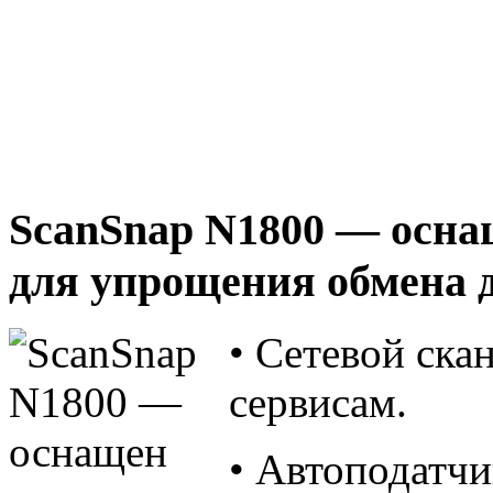
ScanSnap
N1800
— осна
для упрощения обмена 
• Сетевой ска
сервисам.
• Автоподатчи