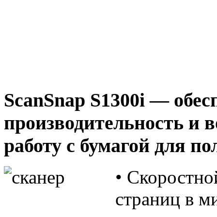
ScanSnap
S1300i
— обес
производительность и 
работу с бумагой для п
• Скоростно
страниц в м