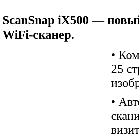
ScanSnap
iX500
— новы
WiFi-сканер.
• Ко
25 ст
изоб
• Авт
скан
визит