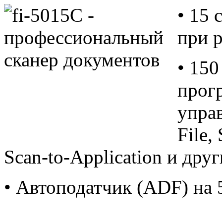
• 15 
при 
• 150
прог
управ
File,
Scan-to-Application и дру
• Автоподатчик (ADF) на 