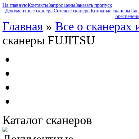
На главную
Контакты
Запрос цены
Заказать пропуск
Документные сканеры
Сетевые сканеры
Книжные сканеры
Пас
обеспечен
Главная
»
Все о сканерах 
сканеры FUJITSU
Каталог сканеров