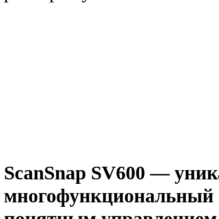
ScanSnap
SV600
— уник
многофункциональный с
понятным управлением 