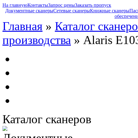
На главную
Контакты
Запрос цены
Заказать пропуск
Документные сканеры
Сетевые сканеры
Книжные сканеры
Пас
обеспечен
Главная
»
Каталог сканеро
производства
» Alaris E10
Каталог сканеров