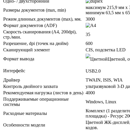
Одно- / двухсторонний
максимум 215,9 мм x 
Размеры документов (max, min)
минимум 63,5 мм x 6
Режим длинных документов (max), мм.
3000
Формат документов (ADF)
Скорость сканирования (А4, 200dpi),
35
стр./мин.
Разрешение, dpi (точек на дюйм)
600
Сканирующий элемент
CIS, подсветка LED
Формат вывода
Цветной, о
Интерфейс
USB2.0
Драйвер
TWAIN, ISIS, WIA
Контроль двойного захвата
ультразвуковой 3-D д
Рекомендуемая нагрузка (листов в день)
4000
Поддерживаемые операционные
Windows, Linux
системы
Комплект (1 разделит
Расходные материалы
площадка) - Ресурс 20
Цветной ЖК-дисплей,
Особенности модели
кодов.