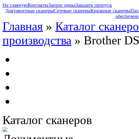
На главную
Контакты
Запрос цены
Заказать пропуск
Документные сканеры
Сетевые сканеры
Книжные сканеры
Пас
обеспечен
Главная
»
Каталог сканеро
производства
» Brother D
Каталог сканеров