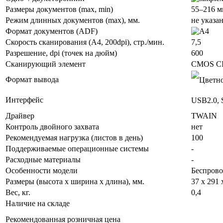
Размеры документов (max, min)
55–216 м
Режим длинных документов (max), мм.
не указа
Формат документов (ADF)
Скорость сканирования (А4, 200dpi), стр./мин.
7,5
Разрешение, dpi (точек на дюйм)
600
Сканирующий элемент
CMOS C
Формат вывода
Интерфейс
USB2.0, 
Драйвер
TWAIN
Контроль двойного захвата
нет
Рекомендуемая нагрузка (листов в день)
100
Поддерживаемые операционные системы
-
Расходные материалы
-
Особенности модели
Беспрово
Размеры (высота х ширина х длина), мм.
37 x 291 
Вес, кг.
0,4
Наличие на складе
Рекомендованная розничная цена