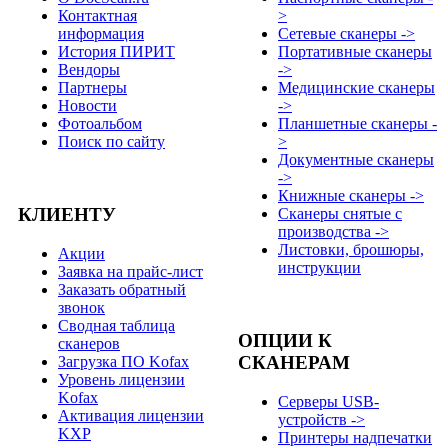
Контактная
>
информация
Сетевые сканеры ->
История ПИРИТ
Портативные сканеры
Вендоры
->
Партнеры
Медицинские сканеры
Новости
->
Фотоальбом
Планшетные сканеры -
Поиск по сайту
>
Документные сканеры
->
Книжные сканеры ->
КЛИЕНТУ
Сканеры снятые с
производства ->
Листовки, брошюры,
Акции
инструкции
Заявка на прайс-лист
Заказать обратный
звонок
Сводная таблица
ОПЦИИ К
сканеров
СКАНЕРАМ
Загрузка ПО Kofax
Уровень лицензии
Kofax
Серверы USB-
Активация лицензии
устройств ->
KXP
Принтеры надпечатки